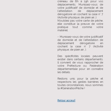
créneau de 6h à 19h pour vos
déplacements. Munissez-vous de
votre justificatif de domicile et de
l’attestation de déplacement
dérogatoire en cochant la case n° 7
(Activité physique, de plein air…).
N’oubliez pas votre carte de pêche,
elle constitue la preuve de votre
pratique tout comme votre
matériel.
- Munissez-vous de votre justificatif
de domicile et de l'attestation de
déplacement dérogatoire en
cochant la case n° 7 (Activité
physique, de plein air...).
Des spécificités locales peuvent
exister dans certains départements.
ll convient de vous rapprocher de
votre Préfecture ou Fédération
départementale pour en connaître
les détails.
Restons unis pour la pêche et
respectons les gestes barrières en
toutes circonstances, nous sommes
la #GénérationPêche !
Retour acceuil