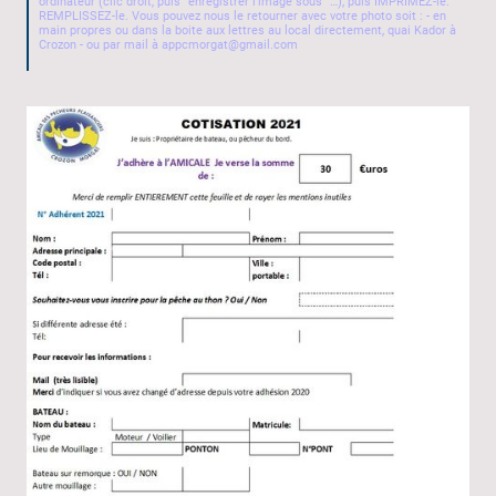
ordinateur (clic droit, puis "enregistrer l’image sous" …), puis IMPRIMEZ-le.
REMPLISSEZ-le. Vous pouvez nous le retourner avec votre photo soit : - en
main propres ou dans la boite aux lettres au local directement, quai Kador à
Crozon - ou par mail à appcmorgat@gmail.com